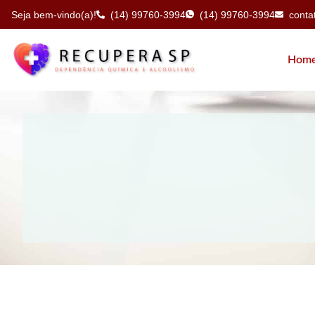
Seja bem-vindo(a)!
(14) 99760-3994
(14) 99760-3994
cont
Hom