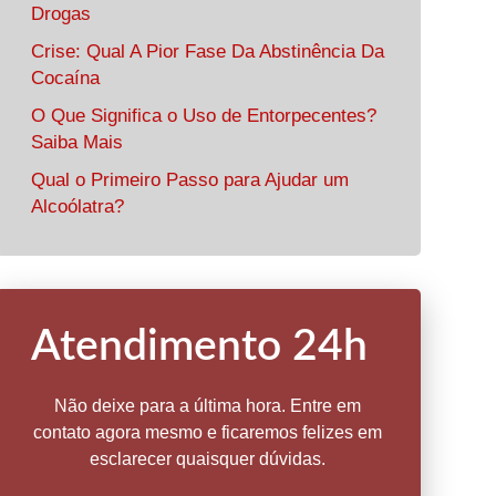
Drogas
Crise: Qual A Pior Fase Da Abstinência Da
Cocaína
O Que Significa o Uso de Entorpecentes?
Saiba Mais
Qual o Primeiro Passo para Ajudar um
Alcoólatra?
Atendimento 24h
Não deixe para a última hora. Entre em
contato agora mesmo e ficaremos felizes em
esclarecer quaisquer dúvidas.