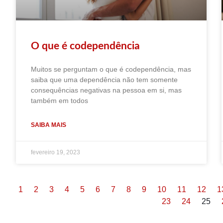
O que é codependência
Muitos se perguntam o que é codependência, mas
saiba que uma dependência não tem somente
consequências negativas na pessoa em si, mas
também em todos
SAIBA MAIS
fevereiro 19, 2023
1
2
3
4
5
6
7
8
9
10
11
12
1
23
24
25