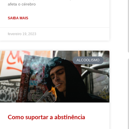
afeta o cérebro
SAIBA MAIS
fevereiro 19, 2023
ALCOOLISMO
Como suportar a abstinência