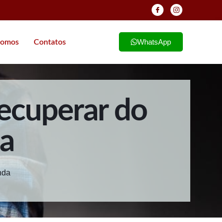
WhatsApp
omos
Contatos
ecuperar do
a
nda