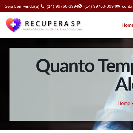
Seja bem-vindo(a)!
(14) 99760-3994
(14) 99760-3994
cont
Hom
Quanto Temp
Al
Home