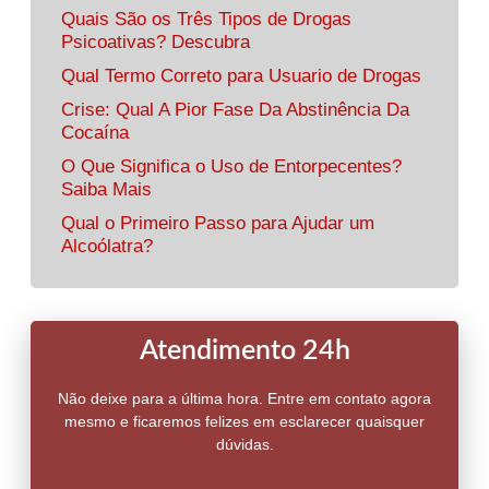
Quais São os Três Tipos de Drogas
Psicoativas? Descubra
Qual Termo Correto para Usuario de Drogas
Crise: Qual A Pior Fase Da Abstinência Da
Cocaína
O Que Significa o Uso de Entorpecentes?
Saiba Mais
Qual o Primeiro Passo para Ajudar um
Alcoólatra?
Atendimento 24h
Não deixe para a última hora. Entre em contato agora
mesmo e ficaremos felizes em esclarecer quaisquer
dúvidas.