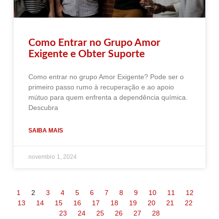
Como Entrar no Grupo Amor
Exigente e Obter Suporte
Como entrar no grupo Amor Exigente? Pode ser o
primeiro passo rumo à recuperação e ao apoio
mútuo para quem enfrenta a dependência química.
Descubra
SAIBA MAIS
novembro 1, 2024
1
2
3
4
5
6
7
8
9
10
11
12
13
14
15
16
17
18
19
20
21
22
23
24
25
26
27
28