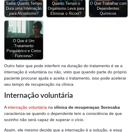
Saiba Quanto Tempo
Quanto Tempo o
O Que Trabalhar com
Dura uma Internação
Organismo Leva para
Dependentes
para Alcoolismo?
Eliminar o Álcool?
Químicos
O Que é Um
Tratamento
Psiquiátrico e Como
Funciona?
Outro fator que pode interferir na duração do tratamento é se a
internação é voluntária ou não, visto que quando parte do próprio
paciente procurar ajuda e aceita o tratamento, isso pode acelerar
seu tempo de recuperação na clínica.
Internação voluntária
A
internação voluntária
na
clínica de recuperaçao Sorocaba
caracteriza-se quando o dependente tem a consciência de que
sozinho não será capaz de superar o vício.
Assim, ele mesmo decide que a internação é a solução, e essa