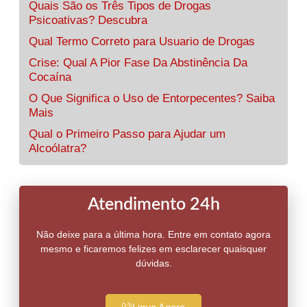
Quais São os Três Tipos de Drogas
Psicoativas? Descubra
Qual Termo Correto para Usuario de Drogas
Crise: Qual A Pior Fase Da Abstinência Da
Cocaína
O Que Significa o Uso de Entorpecentes? Saiba
Mais
Qual o Primeiro Passo para Ajudar um
Alcoólatra?
Atendimento 24h
Não deixe para a última hora. Entre em contato agora
mesmo e ficaremos felizes em esclarecer quaisquer
dúvidas.