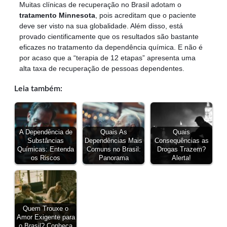
Muitas clínicas de recuperação no Brasil adotam o
tratamento Minnesota
, pois acreditam que o paciente
deve ser visto na sua globalidade. Além disso, está
provado cientificamente que os resultados são bastante
eficazes no tratamento da dependência química. E não é
por acaso que a “terapia de 12 etapas” apresenta uma
alta taxa de recuperação de pessoas dependentes.
Leia também:
A Dependência de
Quais As
Quais
Substâncias
Dependências Mais
Consequências as
Químicas: Entenda
Comuns no Brasil:
Drogas Trazem?
os Riscos
Panorama
Alerta!
Quem Trouxe o
Amor Exigente para
o Brasil? Conheça