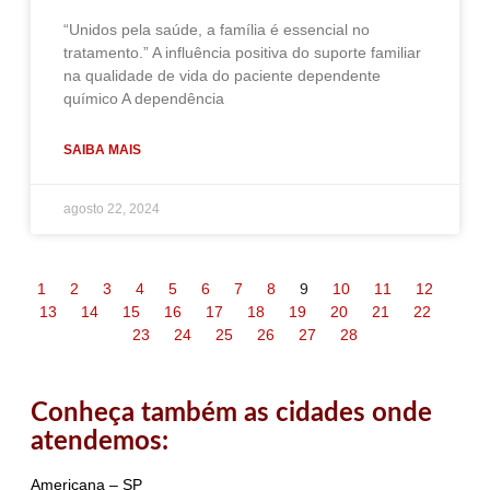
“Unidos pela saúde, a família é essencial no
tratamento.” A influência positiva do suporte familiar
na qualidade de vida do paciente dependente
químico A dependência
SAIBA MAIS
agosto 22, 2024
1
2
3
4
5
6
7
8
9
10
11
12
13
14
15
16
17
18
19
20
21
22
23
24
25
26
27
28
Conheça também as cidades onde
atendemos:
Americana – SP