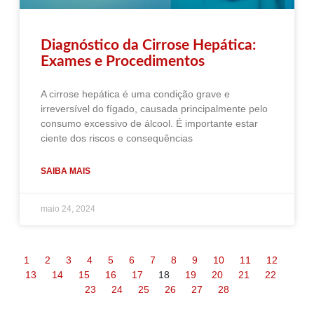
Diagnóstico da Cirrose Hepática:
Exames e Procedimentos
A cirrose hepática é uma condição grave e
irreversível do fígado, causada principalmente pelo
consumo excessivo de álcool. É importante estar
ciente dos riscos e consequências
SAIBA MAIS
maio 24, 2024
1
2
3
4
5
6
7
8
9
10
11
12
13
14
15
16
17
18
19
20
21
22
23
24
25
26
27
28