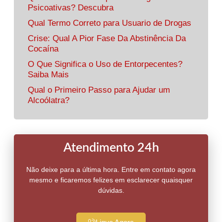
Psicoativas? Descubra
Qual Termo Correto para Usuario de Drogas
Crise: Qual A Pior Fase Da Abstinência Da
Cocaína
O Que Significa o Uso de Entorpecentes?
Saiba Mais
Qual o Primeiro Passo para Ajudar um
Alcoólatra?
Atendimento 24h
Não deixe para a última hora. Entre em contato agora
mesmo e ficaremos felizes em esclarecer quaisquer
dúvidas.