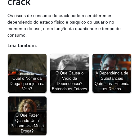
crack
Os riscos de consumo do crack podem ser diferentes
dependendo do estado físico e psíquico do usuário no
momento do uso, e em função da quantidade e tempo de
consumo.
Leia também:
O Que Causa o
A Dependência de
Qual o Nome da
Vício da
Substâncias
Droga que injeta na
Dependência?
Químicas: Entenda
Veia?
Entenda os Fatores
os Riscos
O Que Fazer
Quando Uma
Pessoa Usa Muita
Droga?