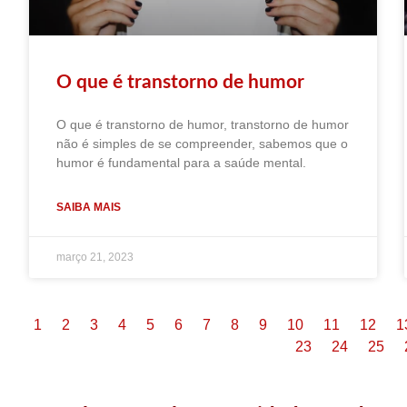
O que é transtorno de humor
O que é transtorno de humor, transtorno de humor
não é simples de se compreender, sabemos que o
humor é fundamental para a saúde mental.
SAIBA MAIS
março 21, 2023
1
2
3
4
5
6
7
8
9
10
11
12
1
23
24
25