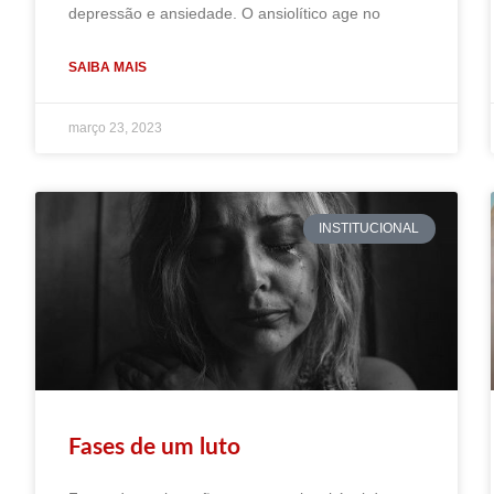
depressão e ansiedade. O ansiolítico age no
SAIBA MAIS
março 23, 2023
INSTITUCIONAL
Fases de um luto