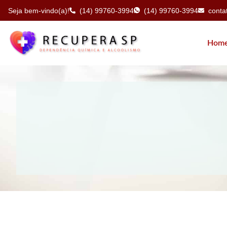
Seja bem-vindo(a)!
(14) 99760-3994
(14) 99760-3994
cont
Hom