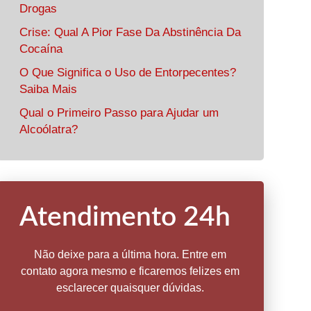
Drogas
Crise: Qual A Pior Fase Da Abstinência Da
Cocaína
O Que Significa o Uso de Entorpecentes?
Saiba Mais
Qual o Primeiro Passo para Ajudar um
Alcoólatra?
Atendimento 24h
Não deixe para a última hora. Entre em
contato agora mesmo e ficaremos felizes em
esclarecer quaisquer dúvidas.