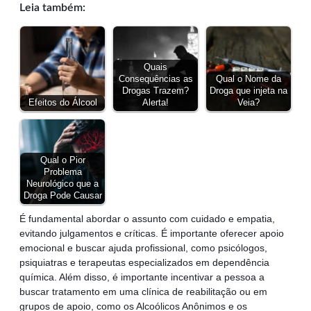
Leia também:
Quais
Consequências as
Qual o Nome da
Drogas Trazem?
Droga que injeta na
Efeitos do Álcool
Alerta!
Veia?
Qual o Pior
Problema
Neurológico que a
Droga Pode Causar
É fundamental abordar o assunto com cuidado e empatia,
evitando julgamentos e críticas. É importante oferecer apoio
emocional e buscar ajuda profissional, como psicólogos,
psiquiatras e terapeutas especializados em dependência
química. Além disso, é importante incentivar a pessoa a
buscar tratamento em uma clínica de reabilitação ou em
grupos de apoio, como os Alcoólicos Anônimos e os