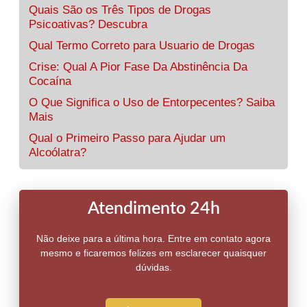
Quais São os Três Tipos de Drogas
Psicoativas? Descubra
Qual Termo Correto para Usuario de Drogas
Crise: Qual A Pior Fase Da Abstinência Da
Cocaína
O Que Significa o Uso de Entorpecentes? Saiba
Mais
Qual o Primeiro Passo para Ajudar um
Alcoólatra?
Atendimento 24h
Não deixe para a última hora. Entre em contato agora
mesmo e ficaremos felizes em esclarecer quaisquer
dúvidas.