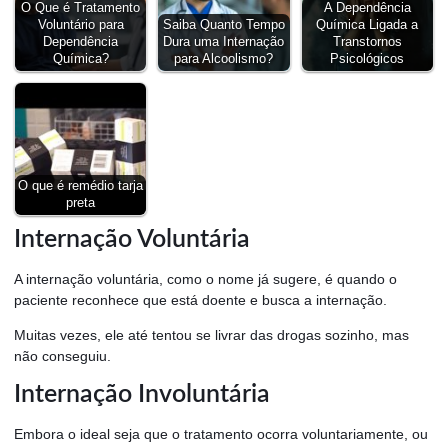
O Que é Tratamento
A Dependência
Voluntário para
Saiba Quanto Tempo
Química Ligada a
Dependência
Dura uma Internação
Transtornos
Química?
para Alcoolismo?
Psicológicos
O que é remédio tarja
preta
Internação Voluntária
A internação voluntária, como o nome já sugere, é quando o
paciente reconhece que está doente e busca a internação.
Muitas vezes, ele até tentou se livrar das drogas sozinho, mas
não conseguiu.
Internação Involuntária
Embora o ideal seja que o tratamento ocorra voluntariamente, ou