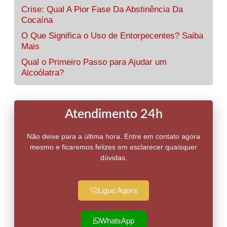
Crise: Qual A Pior Fase Da Abstinência Da
Cocaína
O Que Significa o Uso de Entorpecentes? Saiba
Mais
Qual o Primeiro Passo para Ajudar um
Alcoólatra?
Atendimento 24h
Não deixe para a última hora. Entre em contato agora
mesmo e ficaremos felizes em esclarecer quaisquer
dúvidas.
Ligue Agora
WhatsApp