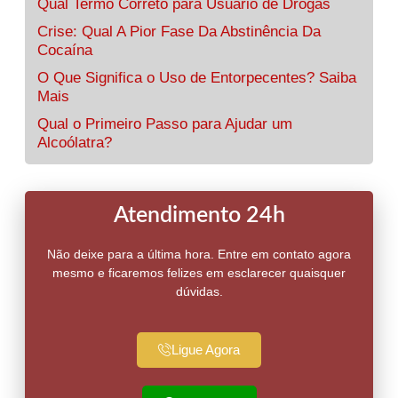
Qual Termo Correto para Usuario de Drogas
Crise: Qual A Pior Fase Da Abstinência Da
Cocaína
O Que Significa o Uso de Entorpecentes? Saiba
Mais
Qual o Primeiro Passo para Ajudar um
Alcoólatra?
Atendimento 24h
Não deixe para a última hora. Entre em contato agora
mesmo e ficaremos felizes em esclarecer quaisquer
dúvidas.
Ligue Agora