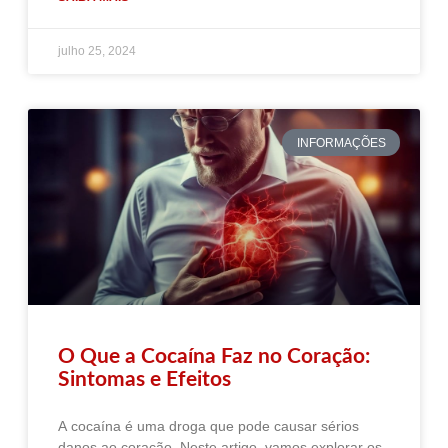
julho 25, 2024
INFORMAÇÕES
O Que a Cocaína Faz no Coração:
Sintomas e Efeitos
A cocaína é uma droga que pode causar sérios
danos ao coração. Neste artigo, vamos explorar os