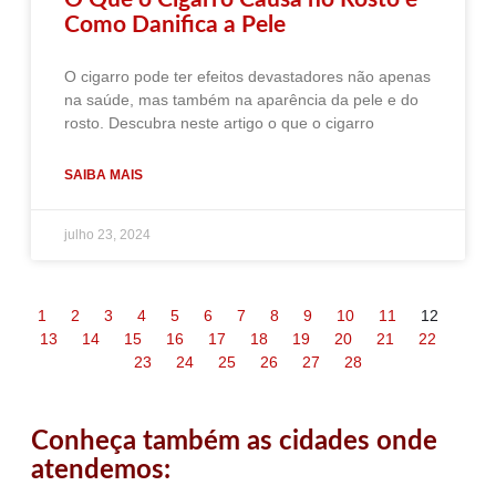
Como Danifica a Pele
O cigarro pode ter efeitos devastadores não apenas
na saúde, mas também na aparência da pele e do
rosto. Descubra neste artigo o que o cigarro
SAIBA MAIS
julho 23, 2024
1
2
3
4
5
6
7
8
9
10
11
12
13
14
15
16
17
18
19
20
21
22
23
24
25
26
27
28
Conheça também as cidades onde
atendemos: