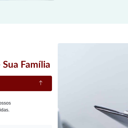
 Sua Família
ossos
idas.