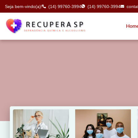
Seja bem-vindo(a)!
(14) 99760-3994
(14) 99760-3994
cont
Hom