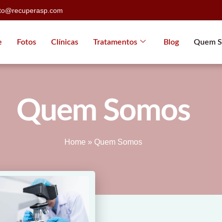
ato@recuperasp.com
e
Fotos
Clínicas
Tratamentos
Blog
Quem S
Quem Somos
Home
»
Quem Somos