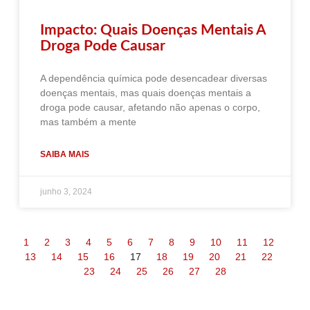
Impacto: Quais Doenças Mentais A
Droga Pode Causar
A dependência química pode desencadear diversas
doenças mentais, mas quais doenças mentais a
droga pode causar, afetando não apenas o corpo,
mas também a mente
SAIBA MAIS
junho 3, 2024
1
2
3
4
5
6
7
8
9
10
11
12
13
14
15
16
17
18
19
20
21
22
23
24
25
26
27
28