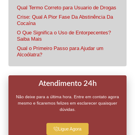
Qual Termo Correto para Usuario de Drogas
Crise: Qual A Pior Fase Da Abstinência Da
Cocaína
O Que Significa o Uso de Entorpecentes?
Saiba Mais
Qual o Primeiro Passo para Ajudar um
Alcoólatra?
Atendimento 24h
Não deixe para a última hora. Entre em contato agora
mesmo e ficaremos felizes em esclarecer quaisquer
dúvidas.
Ligue Agora