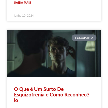
SAIBA MAIS
junho 10, 2024
PSIQUIATRIA
O Que é Um Surto De
Esquizofrenia e Como Reconhecê-
lo