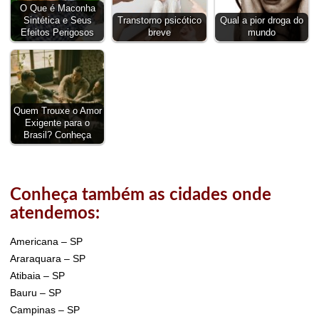
O Que é Maconha
Sintética e Seus
Transtorno psicótico
Qual a pior droga do
Efeitos Perigosos
breve
mundo
Quem Trouxe o Amor
Exigente para o
Brasil? Conheça
Conheça também as cidades onde
atendemos:
Americana – SP
Araraquara – SP
Atibaia – SP
Bauru – SP
Campinas – SP