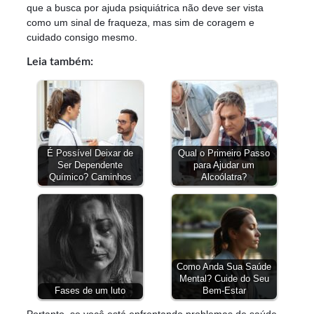
que a busca por ajuda psiquiátrica não deve ser vista
como um sinal de fraqueza, mas sim de coragem e
cuidado consigo mesmo.
Leia também:
É Possível Deixar de
Qual o Primeiro Passo
Ser Dependente
para Ajudar um
Químico? Caminhos
Alcoólatra?
Como Anda Sua Saúde
Mental? Cuide do Seu
Fases de um luto
Bem-Estar
Portanto, se você está enfrentando problemas de saúde