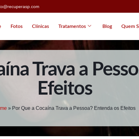
ato@recuperasp.com
e
Fotos
Clínicas
Tratamentos
Blog
Quem S
ína Trava a Pess
Efeitos
ome
»
Por Que a Cocaína Trava a Pessoa? Entenda os Efeitos