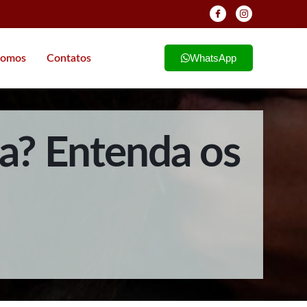
WhatsApp
omos
Contatos
oa? Entenda os