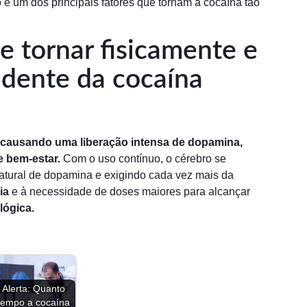
 é um dos principais fatores que tornam a cocaína tão
e tornar fisicamente e
dente da cocaína
 causando uma liberação intensa de dopamina,
 bem-estar.
Com o uso contínuo, o cérebro se
atural de dopamina e exigindo cada vez mais da
ia
e à necessidade de doses maiores para alcançar
lógica.
Alerta: Quanto
tempo a cocaína