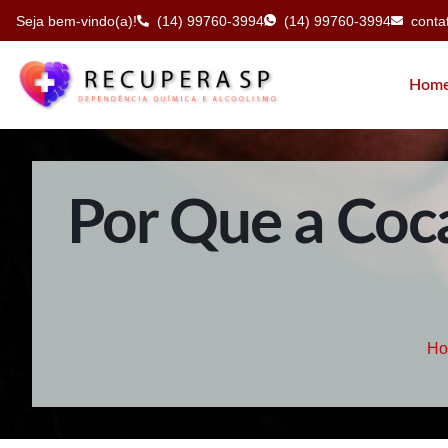
Seja bem-vindo(a)!
(14) 99760-3994
(14) 99760-3994
cont
Hom
Por Que a Coca
H