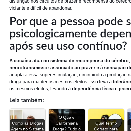
disfunção nos circuitos de prazer e recompensa do cérebro
viciante e difícil de abandonar.
Por que a pessoa pode s
psicologicamente depen
após seu uso contínuo?
A cocaína atua no sistema de recompensa do cérebro,
neurotransmissor associado ao prazer e à sensação de
adapta a essa superestimulação, diminuindo a produção n
droga para manter os mesmos efeitos. Isso leva à
tolerânc
os mesmos efeitos, levando à
dependência física e psico
Leia também:
O Que é
Como as Drogas
Californiana
Qual Termo
Agem no Sistema
Droga? Tudo o
Correto para