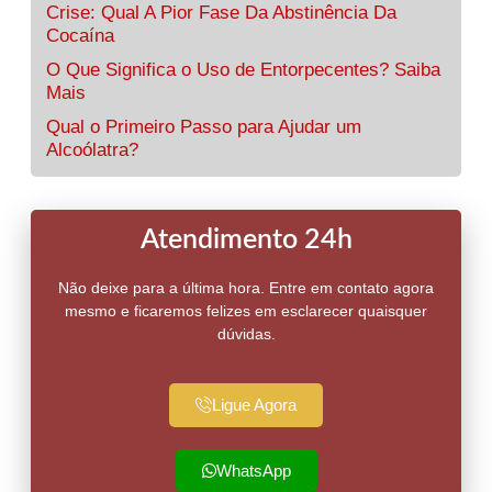
Crise: Qual A Pior Fase Da Abstinência Da
Cocaína
O Que Significa o Uso de Entorpecentes? Saiba
Mais
Qual o Primeiro Passo para Ajudar um
Alcoólatra?
Atendimento 24h
Não deixe para a última hora. Entre em contato agora
mesmo e ficaremos felizes em esclarecer quaisquer
dúvidas.
Ligue Agora
WhatsApp