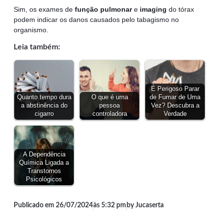
Sim, os exames de
função pulmonar
e
imaging
do tórax
podem indicar os danos causados pelo tabagismo no
organismo.
Leia também:
É Perigoso Parar
Quanto tempo dura
O que é uma
de Fumar de Uma
a abstinência do
pessoa
Vez? Descubra a
cigarro
controladora
Verdade
A Dependência
Química Ligada a
Transtornos
Psicológicos
Publicado em
26/07/2024
às
5:32 pm
by Jucaserta