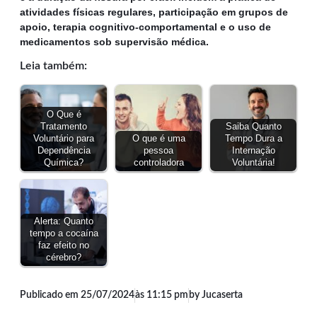
atividades físicas regulares, participação em grupos de
apoio, terapia cognitivo-comportamental e o uso de
medicamentos sob supervisão médica.
Leia também:
O Que é
Tratamento
Saiba Quanto
Voluntário para
O que é uma
Tempo Dura a
Dependência
pessoa
Internação
Química?
controladora
Voluntária!
Alerta: Quanto
tempo a cocaína
faz efeito no
cérebro?
Publicado em
25/07/2024
às
11:15 pm
by Jucaserta