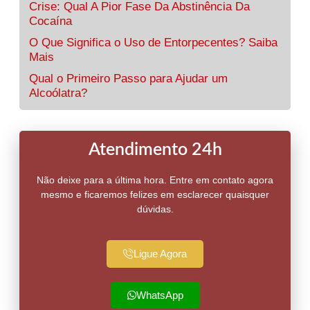
Crise: Qual A Pior Fase Da Abstinência Da
Cocaína
O Que Significa o Uso de Entorpecentes? Saiba
Mais
Qual o Primeiro Passo para Ajudar um
Alcoólatra?
Atendimento 24h
Não deixe para a última hora. Entre em contato agora
mesmo e ficaremos felizes em esclarecer quaisquer
dúvidas.
Ligue Agora
WhatsApp