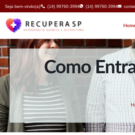
Seja bem-vindo(a)!
(14) 99760-3994
(14) 99760-3994
cont
Hom
Como Entra
H