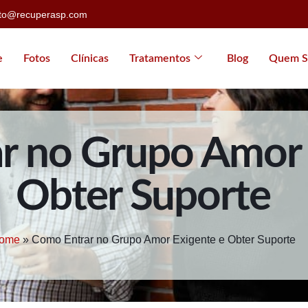
ato@recuperasp.com
e
Fotos
Clínicas
Tratamentos
Blog
Quem S
r no Grupo Amor 
Obter Suporte
ome
»
Como Entrar no Grupo Amor Exigente e Obter Suporte