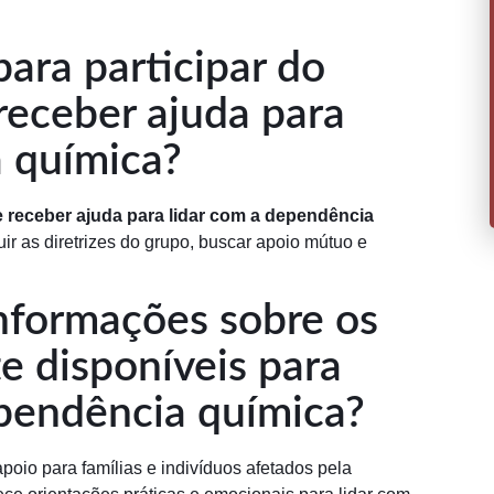
para participar do
receber ajuda para
a química?
e receber ajuda para lidar com a dependência
uir as diretrizes do grupo, buscar apoio mútuo e
nformações sobre os
e disponíveis para
ependência química?
oio para famílias e indivíduos afetados pela