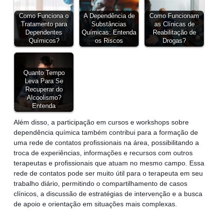
Como Funciona o
A Dependência de
Como Funcionam
Tratamento para
Substâncias
as Clínicas de
Dependentes
Químicas: Entenda
Reabilitação de
Químicos?
os Riscos
Drogas?
Quanto Tempo
Leva Para Se
Recuperar do
Alcoolismo?
Entenda
Além disso, a participação em cursos e workshops sobre
dependência química também contribui para a formação de
uma rede de contatos profissionais na área, possibilitando a
troca de experiências, informações e recursos com outros
terapeutas e profissionais que atuam no mesmo campo. Essa
rede de contatos pode ser muito útil para o terapeuta em seu
trabalho diário, permitindo o compartilhamento de casos
clínicos, a discussão de estratégias de intervenção e a busca
de apoio e orientação em situações mais complexas.