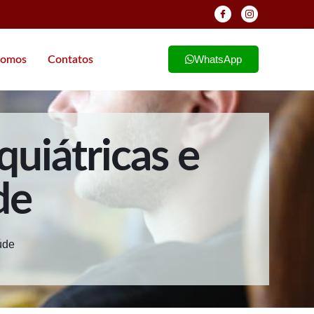
WhatsApp
omos
Contatos
uiátricas e
de
úde