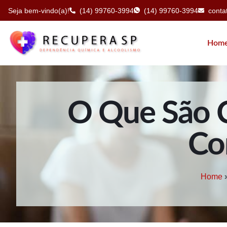
Seja bem-vindo(a)!
(14) 99760-3994
(14) 99760-3994
cont
Hom
O Que São C
Co
Home