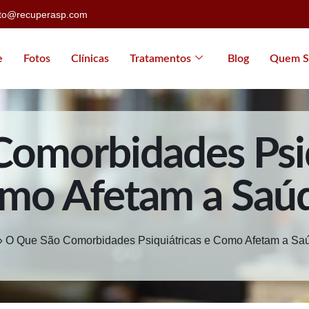
ato@recuperasp.com
e
Fotos
Clínicas
Tratamentos
Blog
Quem S
omorbidades Psiq
mo Afetam a Saú
»
O Que São Comorbidades Psiquiátricas e Como Afetam a Sa