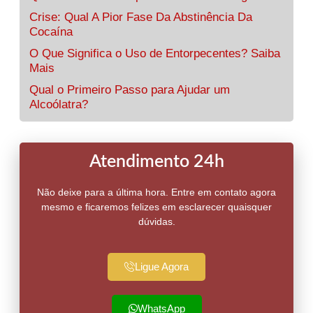
Crise: Qual A Pior Fase Da Abstinência Da
Cocaína
O Que Significa o Uso de Entorpecentes? Saiba
Mais
Qual o Primeiro Passo para Ajudar um
Alcoólatra?
Atendimento 24h
Não deixe para a última hora. Entre em contato agora
mesmo e ficaremos felizes em esclarecer quaisquer
dúvidas.
Ligue Agora
WhatsApp