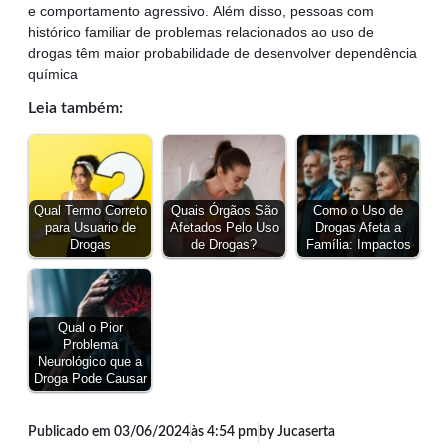
e comportamento agressivo. Além disso, pessoas com
histórico familiar de problemas relacionados ao uso de
drogas têm maior probabilidade de desenvolver dependência
química
Leia também:
Qual Termo Correto
Quais Órgãos São
Como o Uso de
para Usuario de
Afetados Pelo Uso
Drogas Afeta a
Drogas
de Drogas?
Família: Impactos
Qual o Pior
Problema
Neurológico que a
Droga Pode Causar
Publicado em
03/06/2024
às
4:54 pm
by Jucaserta