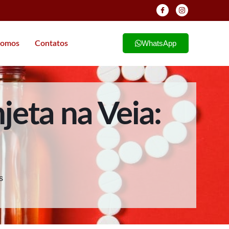
WhatsApp
omos
Contatos
eta na Veia:
s