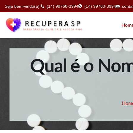
Seja bem-vindo(a)!
(14) 99760-3994
(14) 99760-3994
cont
Hom
Qual é o Nome
Hom