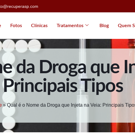
ato@recuperasp.com
e
Fotos
Clínicas
Tratamentos
Blog
Quem S
 da Droga que Inj
Principais Tipos
e
»
Qual é o Nome da Droga que Injeta na Veia: Principais Tipo