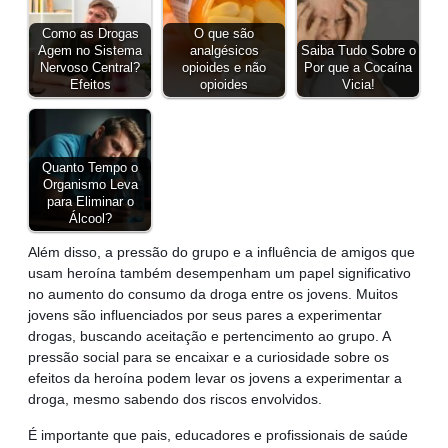
Como as Drogas
O que são
Agem no Sistema
analgésicos
Saiba Tudo Sobre o
Nervoso Central?
opioides e não
Por que a Cocaína
Efeitos
opioides
Vicia!
Quanto Tempo o
Organismo Leva
para Eliminar o
Álcool?
Além disso, a pressão do grupo e a influência de amigos que
usam heroína também desempenham um papel significativo
no aumento do consumo da droga entre os jovens. Muitos
jovens são influenciados por seus pares a experimentar
drogas, buscando aceitação e pertencimento ao grupo. A
pressão social para se encaixar e a curiosidade sobre os
efeitos da heroína podem levar os jovens a experimentar a
droga, mesmo sabendo dos riscos envolvidos.
É importante que pais, educadores e profissionais de saúde