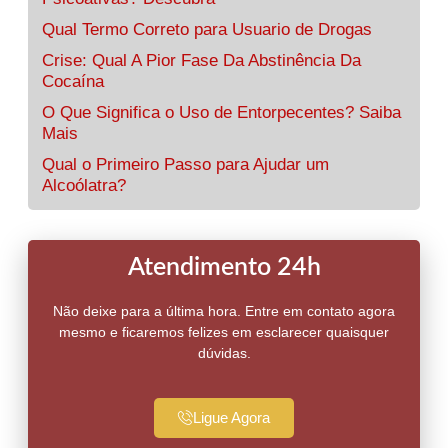
Qual Termo Correto para Usuario de Drogas
Crise: Qual A Pior Fase Da Abstinência Da
Cocaína
O Que Significa o Uso de Entorpecentes? Saiba
Mais
Qual o Primeiro Passo para Ajudar um
Alcoólatra?
Atendimento 24h
Não deixe para a última hora. Entre em contato agora
mesmo e ficaremos felizes em esclarecer quaisquer
dúvidas.
Ligue Agora