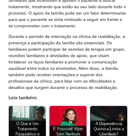
familiares que incentivam e apoiam o paciente a buscar
tratamento, mostrando que estão ao seu lado durante todo o
processo. O apoio da família pode ser um fator determinante
para que o paciente se sinta motivado a seguir em frente e
se comprometer com o tratamento.
Durante o período de internação na clínica de reabilitação, a
presença e participação da família são essenciais. Os
familiares podem participar de sessões de terapia em grupo,
reuniões familiares e atividades de apoio, que visam
fortalecer os laços familiares e promover a comunicação
saudável entre todos os envolvidos. Além disso, a família
também pode receber orientações e suporte dos
profissionais da clínica, para lidar com as dificuldades e
desafios que surgem durante o processo de reabilitação.
Leia também:
O Que é Um
A Dependência
Tratamento
É Possível Viver
Química Limita a
Psiquiátrico e
Sem Nenhum
Liberdade?