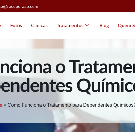
ato@recuperasp.com
e
Fotos
Clínicas
Tratamentos
Blog
Quem S
ciona o Tratame
endentes Químic
e
»
Como Funciona o Tratamento para Dependentes Químicos