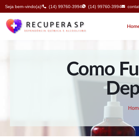
Seja bem-vindo(a)!
(14) 99760-3994
(14) 99760-3994
cont
Hom
Como Fun
Dep
Hom