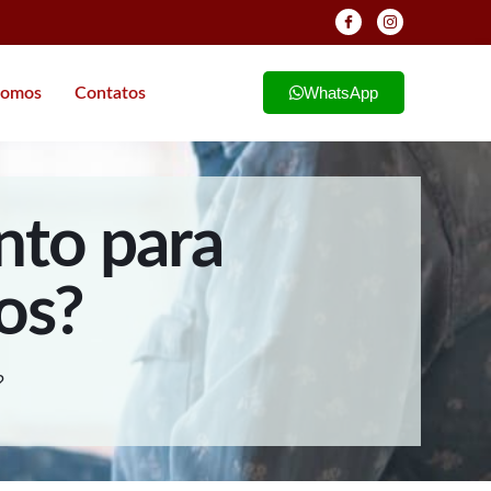
WhatsApp
omos
Contatos
nto para
os?
?