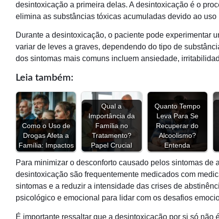
desintoxicação a primeira delas. A desintoxicação é o pr
elimina as substâncias tóxicas acumuladas devido ao uso 
Durante a desintoxicação, o paciente pode experimentar 
variar de leves a graves, dependendo do tipo de substânci
dos sintomas mais comuns incluem ansiedade, irritabilidad
Leia também:
Qual a
Quanto Tempo
Importância da
Leva Para Se
Como o Uso de
Família no
Recuperar do
Drogas Afeta a
Tratamento?
Alcoolismo?
Família: Impactos
Papel Crucial
Entenda
Para minimizar o desconforto causado pelos sintomas de 
desintoxicação são frequentemente medicados com medica
sintomas e a reduzir a intensidade das crises de abstinê
psicológico e emocional para lidar com os desafios emoci
É importante ressaltar que a desintoxicação por si só não é