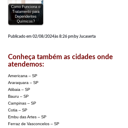
Como Funciona o
Tratamento para
Dependentes
Químicos?
Publicado em
02/08/2024
às
8:26 pm
by Jucaserta
Conheça também as cidades onde
atendemos:
Americana – SP
Araraquara – SP
Atibaia – SP
Bauru – SP
Campinas – SP
Cotia – SP
Embu das Artes – SP
Ferraz de Vasconcelos – SP