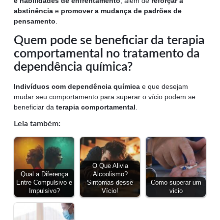
e habilidades de enfrentamento
, além de
reforçar a
abstinência
e
promover a mudança de padrões de
pensamento
.
Quem pode se beneficiar da terapia
comportamental no tratamento da
dependência química?
Indivíduos com dependência química
e que desejam
mudar seu comportamento para superar o vício podem se
beneficiar da
terapia comportamental
.
Leia também:
O Que Alivia
Qual a Diferença
Alcoolismo?
Entre Compulsivo e
Sintomas desse
Como superar um
Impulsivo?
Vício!
vicio