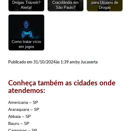
Drogas Trazem?
Cracolândia em
para Usuario de
Alerta!
São Paulo?
Drogas
Como tratar vício
em jogos
Publicado em
31/10/2024
às
1:39 am
by Jucaserta
Conheça também as cidades onde
atendemos:
Americana – SP
Araraquara – SP
Atibaia – SP
Bauru – SP
Campinas – SP