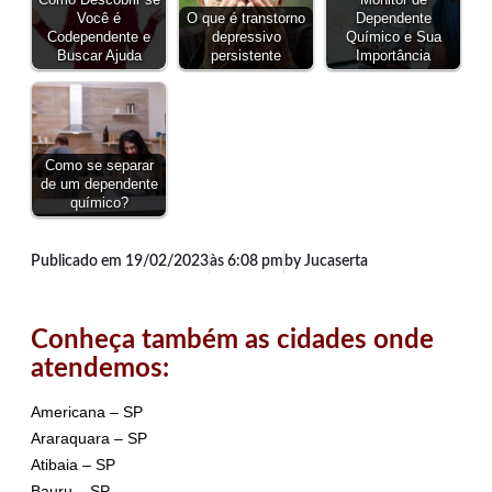
Como Descobrir se
Monitor de
Você é
O que é transtorno
Dependente
Codependente e
depressivo
Químico e Sua
Buscar Ajuda
persistente
Importância
Como se separar
de um dependente
químico?
Publicado em
19/02/2023
às
6:08 pm
by Jucaserta
Conheça também as cidades onde
atendemos:
Americana – SP
Araraquara – SP
Atibaia – SP
Bauru – SP