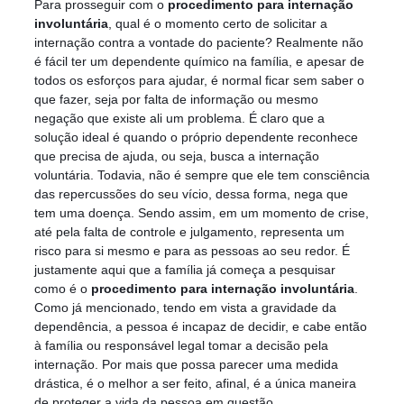
Para prosseguir com o
procedimento para internação
involuntária
, qual é o momento certo de solicitar a
internação contra a vontade do paciente? Realmente não
é fácil ter um dependente químico na família, e apesar de
todos os esforços para ajudar, é normal ficar sem saber o
que fazer, seja por falta de informação ou mesmo
negação que existe ali um problema. É claro que a
solução ideal é quando o próprio dependente reconhece
que precisa de ajuda, ou seja, busca a internação
voluntária. Todavia, não é sempre que ele tem consciência
das repercussões do seu vício, dessa forma, nega que
tem uma doença. Sendo assim, em um momento de crise,
até pela falta de controle e julgamento, representa um
risco para si mesmo e para as pessoas ao seu redor. É
justamente aqui que a família já começa a pesquisar
como é o
procedimento para internação involuntária
.
Como já mencionado, tendo em vista a gravidade da
dependência, a pessoa é incapaz de decidir, e cabe então
à família ou responsável legal tomar a decisão pela
internação. Por mais que possa parecer uma medida
drástica, é o melhor a ser feito, afinal, é a única maneira
de proteger a vida da pessoa em questão.