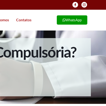
WhatsApp
omos
Contatos
Compulsória?