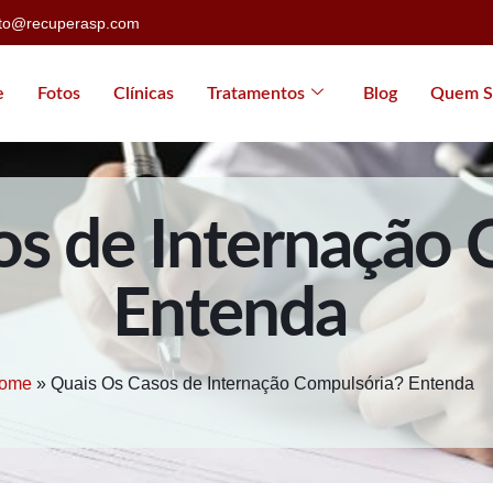
ato@recuperasp.com
e
Fotos
Clínicas
Tratamentos
Blog
Quem S
os de Internação 
Entenda
ome
»
Quais Os Casos de Internação Compulsória? Entenda