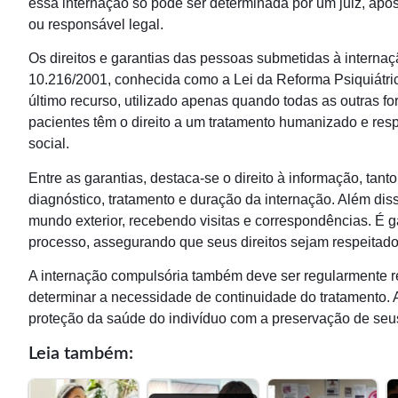
essa internação só pode ser determinada por um juiz, apó
ou responsável legal.
Os direitos e garantias das pessoas submetidas à internaç
10.216/2001, conhecida como a Lei da Reforma Psiquiátric
último recurso, utilizado apenas quando todas as outras f
pacientes têm o direito a um tratamento humanizado e res
social.
Entre as garantias, destaca-se o direito à informação, tant
diagnóstico, tratamento e duração da internação. Além diss
mundo exterior, recebendo visitas e correspondências. É 
processo, assegurando que seus direitos sejam respeitado
A internação compulsória também deve ser regularmente r
determinar a necessidade de continuidade do tratamento. As
proteção da saúde do indivíduo com a preservação de seus
Leia também: