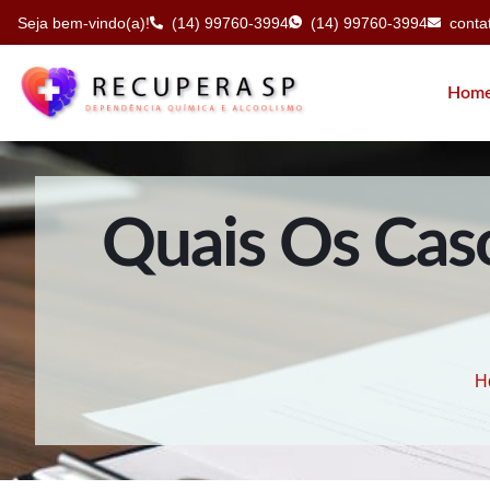
Seja bem-vindo(a)!
(14) 99760-3994
(14) 99760-3994
cont
Hom
Quais Os Cas
H