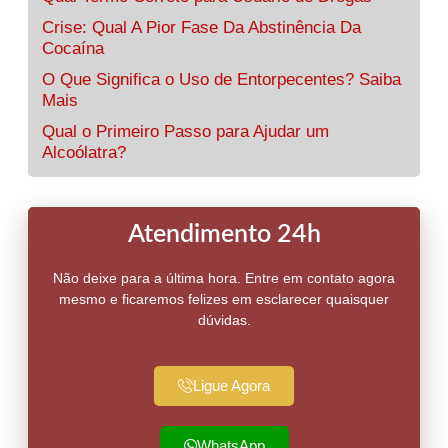
Crise: Qual A Pior Fase Da Abstinência Da
Cocaína
O Que Significa o Uso de Entorpecentes? Saiba
Mais
Qual o Primeiro Passo para Ajudar um
Alcoólatra?
Atendimento 24h
Não deixe para a última hora. Entre em contato agora
mesmo e ficaremos felizes em esclarecer quaisquer
dúvidas.
Ligue Agora
WhatsApp