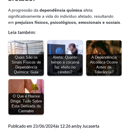
A progressão da
dependência química
afeta
significativamente a vida do indivíduo afetado, resultando
em
prejuízos físicos, psicológicos, emocionais e sociais
.
Leia também:
Quais São os
Alerta: Quanto
A Dependência
Sinais Físicos de
tempo a cocaína
Alcoólica Ocorre
Dependência
faz efeito no
Antes da
Química: Guia
cérebro?
Tolerância?
O Que é Haxixe
Droga: Tudo Sobre
Esta Derivada da
Cannabis
Publicado em
23/06/2024
às
12:26 am
by Jucaserta