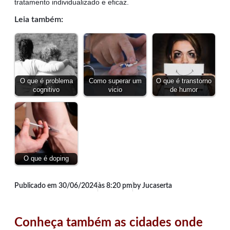
tratamento individualizado e eficaz.
Leia também:
O que é problema
Como superar um
O que é transtorno
cognitivo
vicio
de humor
O que é doping
Publicado em
30/06/2024
às
8:20 pm
by Jucaserta
Conheça também as cidades onde