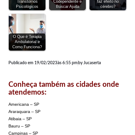
Transtornos
Codependente e
faz efeito no
Psicológicos
Buscar Ajuda
cérebro?
O Que é Terapia
Ambulatorial e
Como Funciona?
Publicado em
19/02/2023
às
6:55 pm
by Jucaserta
Conheça também as cidades onde
atendemos:
Americana – SP
Araraquara – SP
Atibaia – SP
Bauru – SP
Campinas – SP