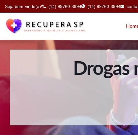
Seja bem-vindo(a)!
(14) 99760-3994
(14) 99760-3994
cont
Hom
Drogas n