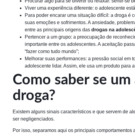
Procurar algo para se divertir ou relaxar: sentir-se
Viver uma experiência diferente: o adolescente es
Para poder encarar uma situação difícil: a droga é
suas emoções e sofrimentos. A ansiedade, problema
entre as principais origens das
drogas na adolesc
Pertencer a um grupo: a preocupação de reconheci
importante entre os adolescentes. A aceitação pas
“fazer como tudo mundo”;
Melhorar suas performances: a pressão social em tor
adolescente lidar. Assim, ele usa um produto para a
Como saber se um 
droga?
Existem alguns sinais característicos e que servem de al
ser negligenciados.
Por isso, separamos aqui os principais comportamentos a