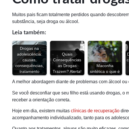
Muitos pais ficam totalmente perdidos quando descobrem
substância, seja droga ou álcool.
Leia também:
Drogas na
adolescência:
Quais
causas,
Consequências
c
consequências,
as Drogas
Maconha
tratamento
Trazem? Alerta!
sintética o que é
A melhor abordagem diante de problemas com álcool ou
Se você desconfiar que seu filho está usando drogas, o me
receber a orientação correta.
Hoje em dia, existem muitas
clínicas de recuperação
dire
acompanhamento individualizado, tanto para os adolesce
Quanto aos tratamentos, alguns são muito eficazes, como