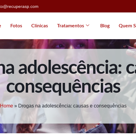
ato@recuperasp.com
e
Fotos
Clínicas
Tratamentos
Blog
Quem S
a adolescência: c
consequências
Home
»
Drogas na adolescência: causas e consequências