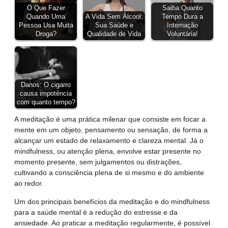
O Que Fazer
Saiba Quanto
Quando Uma
A Vida Sem Álcool:
Tempo Dura a
Pessoa Usa Muita
Sua Saúde e
Internação
Droga?
Qualidade de Vida
Voluntária!
Danos: O cigarro
causa impotência
com quanto tempo?
A meditação é uma prática milenar que consiste em focar a
mente em um objeto, pensamento ou sensação, de forma a
alcançar um estado de relaxamento e clareza mental. Já o
mindfulness, ou atenção plena, envolve estar presente no
momento presente, sem julgamentos ou distrações,
cultivando a consciência plena de si mesmo e do ambiente
ao redor.
Um dos principais benefícios da meditação e do mindfulness
para a saúde mental é a redução do estresse e da
ansiedade. Ao praticar a meditação regularmente, é possível