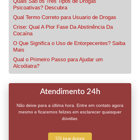
Quais São os Três Tipos de Drogas
Psicoativas? Descubra
Qual Termo Correto para Usuario de Drogas
Crise: Qual A Pior Fase Da Abstinência Da
Cocaína
O Que Significa o Uso de Entorpecentes? Saiba
Mais
Qual o Primeiro Passo para Ajudar um
Alcoólatra?
Atendimento 24h
Não deixe para a última hora. Entre em contato agora
mesmo e ficaremos felizes em esclarecer quaisquer
dúvidas.
Ligue Agora