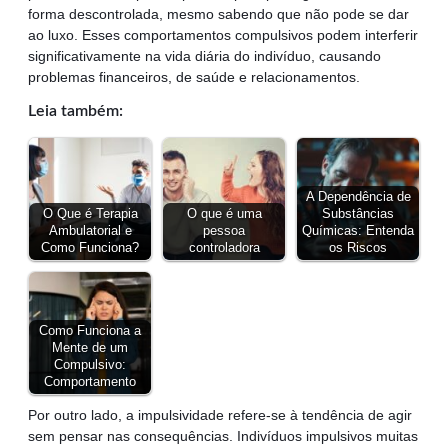
forma descontrolada, mesmo sabendo que não pode se dar
ao luxo. Esses comportamentos compulsivos podem interferir
significativamente na vida diária do indivíduo, causando
problemas financeiros, de saúde e relacionamentos.
Leia também:
A Dependência de
O Que é Terapia
O que é uma
Substâncias
Ambulatorial e
pessoa
Químicas: Entenda
Como Funciona?
controladora
os Riscos
Como Funciona a
Mente de um
Compulsivo:
Comportamento
Por outro lado, a impulsividade refere-se à tendência de agir
sem pensar nas consequências. Indivíduos impulsivos muitas