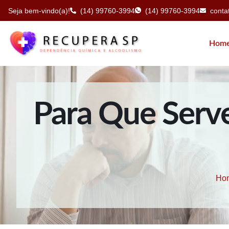
Seja bem-vindo(a)!
(14) 99760-3994
(14) 99760-3994
cont
Hom
Para Que Serv
Ho