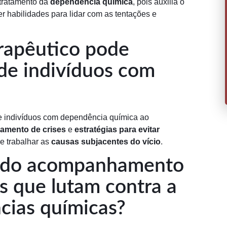
tratamento da
dependência química
, pois auxilia o
 habilidades para lidar com as tentações e
rapêutico pode
 de indivíduos com
de indivíduos com dependência química ao
tamento de crises
e
estratégias para evitar
 e trabalhar as
causas subjacentes do vício
.
os do acompanhamento
s que lutam contra a
cias químicas?