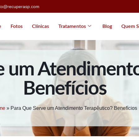
ato@recuperasp.com
e
Fotos
Clínicas
Tratamentos
Blog
Quem S
e um Atendimento
Benefícios
me
»
Para Que Serve um Atendimento Terapêutico? Benefícios