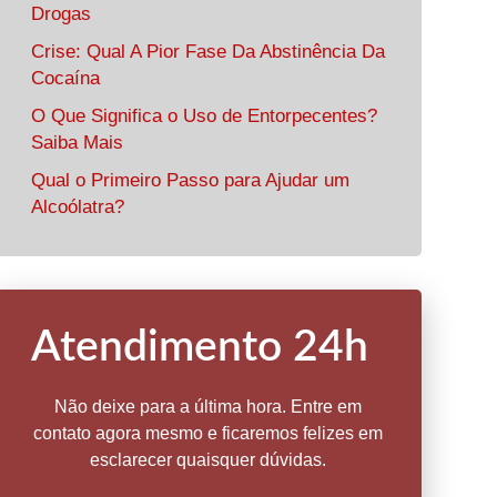
Drogas
Crise: Qual A Pior Fase Da Abstinência Da
Cocaína
O Que Significa o Uso de Entorpecentes?
Saiba Mais
Qual o Primeiro Passo para Ajudar um
Alcoólatra?
Atendimento 24h
Não deixe para a última hora. Entre em
contato agora mesmo e ficaremos felizes em
esclarecer quaisquer dúvidas.