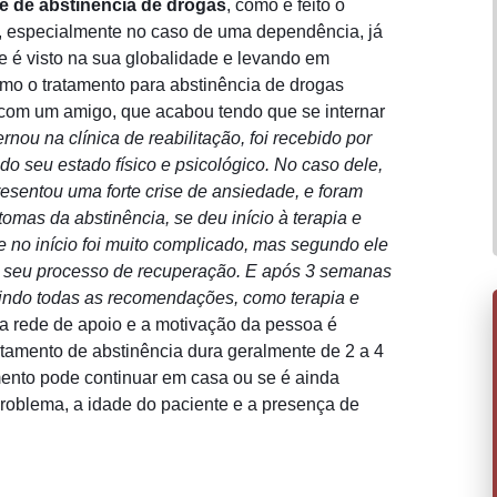
se de abstinência de drogas
, como é feito o
ar, especialmente no caso de uma dependência, já
e é visto na sua globalidade e levando em
mo o tratamento para abstinência de drogas
i com um amigo, que acabou tendo que se internar
rnou na clínica de reabilitação, foi recebido por
do seu estado físico e psicológico.
No caso dele,
resentou uma forte crise de ansiedade, e foram
mas da abstinência, se deu início à terapia e
e no início foi muito complicado, mas segundo ele
 seu processo de recuperação.
E após 3 semanas
uindo todas as recomendações, como terapia e
a rede de apoio e a motivação da pessoa é
tratamento de abstinência dura geralmente de 2 a 4
mento pode continuar em casa ou se é ainda
roblema, a idade do paciente e a presença de