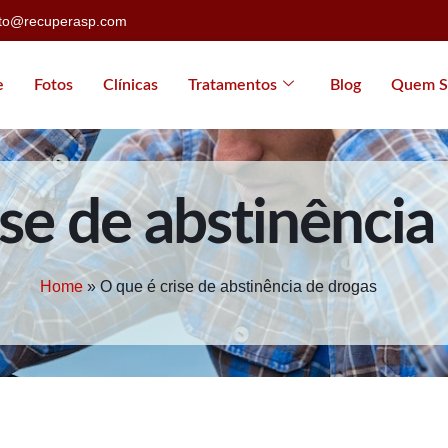
ato@recuperasp.com
e
Fotos
Clínicas
Tratamentos
Blog
Quem S
ise de abstinência
Home
»
O que é crise de abstinência de drogas