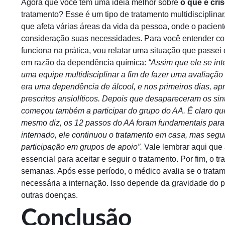
Agora que você tem uma ideia melhor sobre
o que é cri
tratamento? Esse é um tipo de tratamento multidisciplin
que afeta várias áreas da vida da pessoa, onde o pacient
consideração suas necessidades. Para você entender co
funciona na prática, vou relatar uma situação que passe
em razão da dependência química:
“Assim que ele se inte
uma equipe multidisciplinar a fim de fazer uma avaliação 
era uma dependência de álcool, e nos primeiros dias, ap
prescritos ansiolíticos.
Depois que desapareceram os sinto
começou também a participar do grupo do AA.
É claro qu
mesmo diz, os 12 passos do AA foram fundamentais para
internado, ele continuou o tratamento em casa, mas seg
participação em grupos de apoio”.
Vale lembrar aqui que 
essencial para aceitar e seguir o tratamento. Por fim, o 
semanas. Após esse período, o médico avalia se o trata
necessária a internação. Isso depende da gravidade do p
outras doenças.
Conclusão