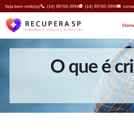
Seja bem-vindo(a)!
(14) 99760-3994
(14) 99760-3994
cont
Hom
O que é cr