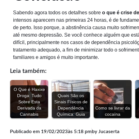
Sabendo agora todos os detalhes sobre
o que é crise d
intensos aparecem nas primeiras 24 horas, é de fundam
de perto. Isso porque, a abstinência causa muito sofrim
até mesmo depressão. Se você conhece alguém que está
difícil, principalmente nos casos de dependência psicoló
tratamento adequado, a fim de minimizar todo o sofrimento
familiares e amigos é muito importante.
Leia também:
O Que é Haxixe
Droga: Tudo
Quais São os
Sobre Esta
Sinais Físicos de
Derivada da
Dependência
Como se livrar da
Cannabis
Química: Guia
cocaína
Publicado em
19/02/2023
às
5:18 pm
by Jucaserta