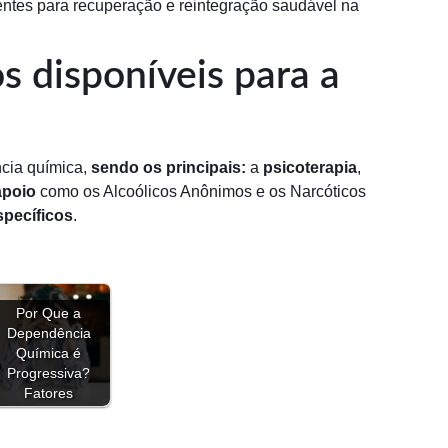
entes para recuperação e reintegração saudável na
s disponíveis para a
ncia química,
sendo os principais:
a
psicoterapia
,
apoio
como os Alcoólicos Anônimos e os Narcóticos
pecíficos
.
Por Que a
Dependência
Química é
Progressiva?
Fatores