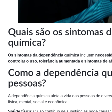
Quais são os sintomas 
química?
Os sintomas da dependência química
incluem
necessid
controlar o uso
,
tolerância aumentada
e
sintomas de a
Como a dependência quí
pessoas?
A dependência química afeta a vida das pessoas de dive
física, mental, social e econômica.
Saúde física
: O uso contínuo de substâncias pode causar