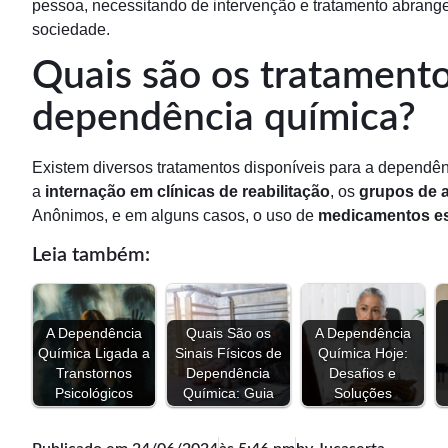
pessoa, necessitando de intervenção e tratamento abrang
sociedade.
Quais são os tratamento
dependência química?
Existem diversos tratamentos disponíveis para a dependê
a
internação em clínicas de reabilitação
, os
grupos de 
Anônimos, e em alguns casos, o uso de
medicamentos es
Leia também:
A Dependência
Quais São os
A Dependência
Química Ligada a
Sinais Físicos de
Química Hoje:
Transtornos
Dependência
Desafios e
Psicológicos
Química: Guia
Soluções