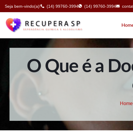
Seja bem-vindo(a)!
(14) 99760-3994
(14) 99760-3994
cont
Hom
O Que é a Do
Home