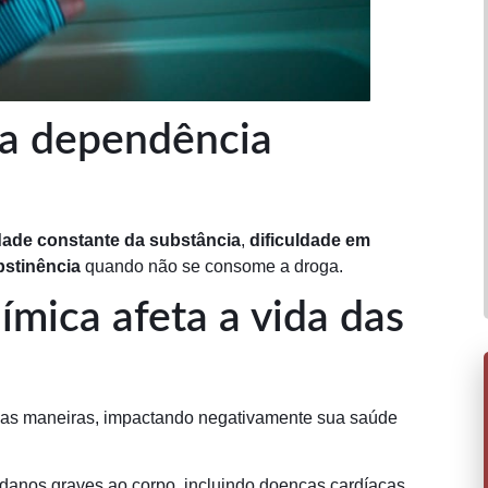
da dependência
ade constante da substância
,
dificuldade em
bstinência
quando não se consome a droga.
mica afeta a vida das
rsas maneiras, impactando negativamente sua saúde
 danos graves ao corpo, incluindo doenças cardíacas,