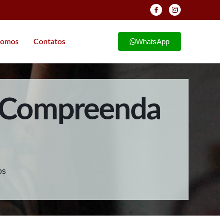
WhatsApp
omos
Contatos
? Compreenda
os