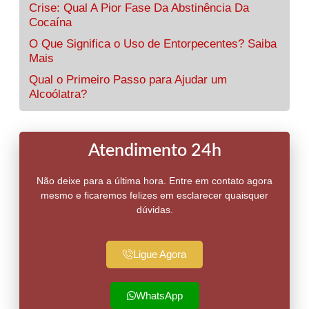
Crise: Qual A Pior Fase Da Abstinência Da
Cocaína
O Que Significa o Uso de Entorpecentes? Saiba
Mais
Qual o Primeiro Passo para Ajudar um
Alcoólatra?
Atendimento 24h
Não deixe para a última hora. Entre em contato agora
mesmo e ficaremos felizes em esclarecer quaisquer
dúvidas.
Ligue Agora
WhatsApp