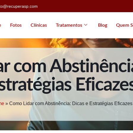
ato@recuperasp.com
e
Fotos
Clínicas
Tratamentos
Blog
Quem S
r com Abstinência
stratégias Eficaze
me
»
Como Lidar com Abstinência: Dicas e Estratégias Eficazes