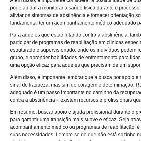
Além disso, é importante considerar a possibilidade de b
pode ajudar a monitorar a saúde física durante o process
aliviar os sintomas de abstinência e fornecer orientação 
fundamental ter um acompanhamento médico adequado para
Para aqueles que estão lutando contra a abstinência, tamb
participar de programas de reabilitação em clínicas espe
estruturado e supervisionado, onde os indivíduos podem re
grupo, e aprender habilidades de enfrentamento para lidar
uma opção eficaz para aqueles que precisam de um suport
Além disso, é importante lembrar que a busca por apoio e 
sinal de fraqueza, mas sim de coragem e determinação. R
adequado é um passo importante no caminho da recuperaçã
contra a abstinência – existem recursos e profissionais qu
Em resumo, buscar apoio e ajuda profissional durante o p
para garantir uma transição mais suave e eficaz. Seja atrav
acompanhamento médico ou programas de reabilitação, é i
suas necessidades. Lembre-se de que não está sozinho ne