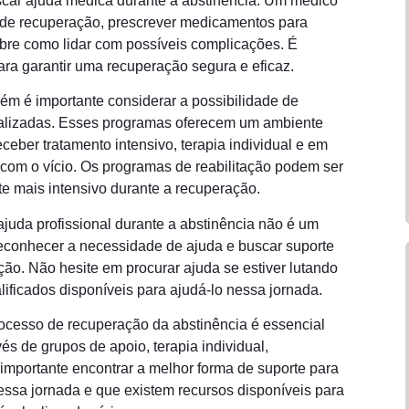
uscar ajuda médica durante a abstinência. Um médico
o de recuperação, prescrever medicamentos para
sobre como lidar com possíveis complicações. É
 garantir uma recuperação segura e eficaz.
ém é importante considerar a possibilidade de
cializadas. Esses programas oferecem um ambiente
ceber tratamento intensivo, terapia individual e em
 com o vício. Os programas de reabilitação podem ser
e mais intensivo durante a recuperação.
ajuda profissional durante a abstinência não é um
econhecer a necessidade de ajuda e buscar suporte
o. Não hesite em procurar ajuda se estiver lutando
alificados disponíveis para ajudá-lo nessa jornada.
rocesso de recuperação da abstinência é essencial
és de grupos de apoio, terapia individual,
mportante encontrar a melhor forma de suporte para
ssa jornada e que existem recursos disponíveis para