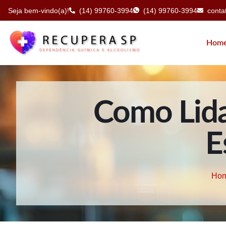
Seja bem-vindo(a)!
(14) 99760-3994
(14) 99760-3994
cont
Hom
Como Lida
E
Ho