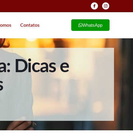
WhatsApp
omos
Contatos
: Dicas e
s