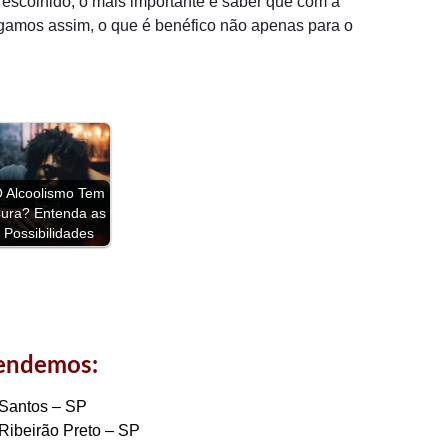
o escolhido, o mais importante é saber que com a
gamos assim, o que é benéfico não apenas para o
 Alcoolismo Tem
ura? Entenda as
Possibilidades
tendemos:
Santos – SP
Ribeirão Preto – SP