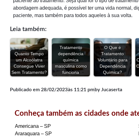
paciente ao tratamento. Seja qual for o tipo de tratament
abordagem adequada, é possível ter uma vida normal, di
paciente, mas também para todos aqueles à sua volta.
Leia também:
Tratamento
O Que é
Quanto Tempo
dependência
Tratamento
um Alcoólatra
química
Voluntário para
O
Consegue Viver
masculina como
Dependência
C
Sem Tratamento?
funciona
Química?
Publicado em
28/02/2023
às
11:21 pm
by Jucaserta
Conheça também as cidades onde a
Americana – SP
Araraquara – SP