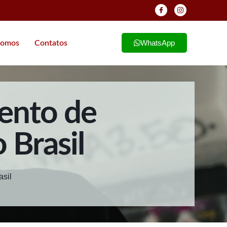
WhatsApp
omos
Contatos
mento de
 Brasil
asil