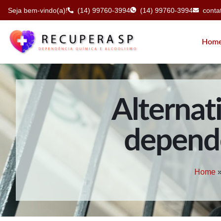
Seja bem-vindo(a)!
(14) 99760-3994
(14) 99760-3994
cont
Hom
Alternat
depende
Home